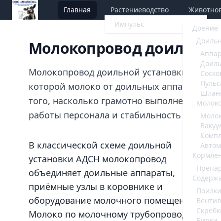
Главная
Растениеводство
Животнов
Импульс
Доение
Доильн
Молокопровод доильной
Аппар
Доиль
Молокопровод доильной установки типа АД
Соско
Пульс
которой молоко от доильных аппаратов по
Шлан
того, насколько грамотно выполнена эта ча
Молок
работы персонала и стабильность всего до
Молок
Вакуу
Комп
В классической схеме доильной
Автом
Кормле
установки АДСН молокопровод
Препа
объединяет доильные аппараты,
Содержа
приёмные узлы в коровнике и
Поилк
оборудование молочного помещения.
Венти
Скребк
Молоко по молочному трубопроводу
Бирки